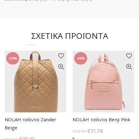
ΣΧΕΤΙΚΆ ΠΡΟΪΌΝΤΑ
-30%
-40%
NOLAH τσάντα Zander
NOLAH τσάντα Benji Pink
Beige
Original
Η
€
31.74
€
52.90
price
τρέχουσα
Original
Η
€
38.43