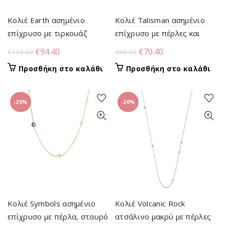
Κολιέ Earth ασημένιο
Κολιέ Talisman ασημένιο
επίχρυσο με τιρκουάζ
επίχρυσο με πέρλες και
πέτρες και στοιχείο
μάτι με ζιργκόν
Original
Η
Original
Η
€
94.40
€
70.40
€
118.00
€
88.00
price
τρέχουσα
price
τρέχουσα
Προσθήκη στο καλάθι
Προσθήκη στο καλάθι
was:
τιμή
was:
τιμή
€118.00.
είναι:
€88.00.
είναι:
€94.40.
€70.40.
-20%
-20%
Κολιέ Symbols ασημένιο
Κολιέ Volcanic Rock
επίχρυσο με πέρλα, σταυρό
ατσάλινο μακρύ με πέρλες