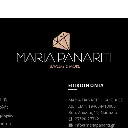
ΕΠΙΚΟΙΝΩΝΙΑ
μής
ΜΑΡΙΑ ΠΑΝΑΡΙΤΗ ΚΑΙ ΣΙΑ ΕΕ
Αρ. ΓΕΜΗ: 194634413000
ολής
Βασ. Αμαλίας 11, Ναύπλιο
στροφών
27520 27742
ρρήτου
info@mariapanariti.gr