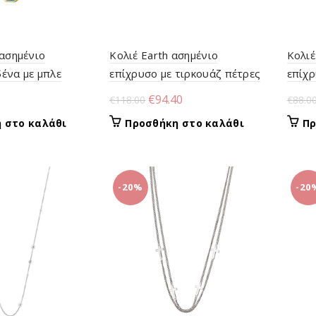
 ασημένιο
Κολιέ Earth ασημένιο
Κολιέ
ένα με μπλε
επίχρυσο με τιρκουάζ πέτρες
επίχρ
και στοιχείο
με ζι
al
Η
Original
Η
€
94.40
€
118.00
€
88.0
τρέχουσα
price
τρέχουσα
 στο καλάθι
Προσθήκη στο καλάθι
Πρ
τιμή
was:
τιμή
.
είναι:
€118.00.
είναι:
€60.00.
€94.40.
-20%
-20