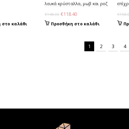
λευκά κρύσταλλα, μωβ και ροζ
επίχρ
ζιργκόν
και c
al
Η
Original
Η
€
118.40
€
148.00
€
158.
τρέχουσα
price
τρέχουσα
 στο καλάθι
Προσθήκη στο καλάθι
Πρ
τιμή
was:
τιμή
.
είναι:
€148.00.
είναι:
€55.20.
€118.40.
1
2
3
4