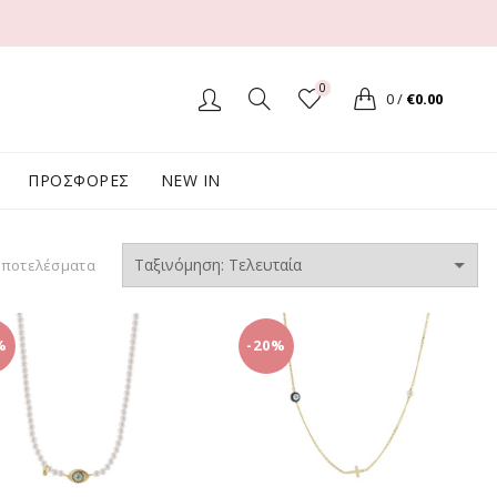
0
0
/
€
0.00
ΠΡΟΣΦΟΡΕΣ
NEW IN
Sorted
αποτελέσματα
by
latest
%
-20%