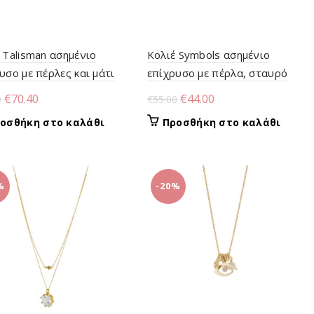
 Talisman ασημένιο
Κολιέ Symbols ασημένιο
υσο με πέρλες και μάτι
επίχρυσο με πέρλα, σταυρό
ργκόν
και μάτι
Original
Η
Original
Η
€
70.40
€
44.00
0
€
55.00
price
τρέχουσα
price
τρέχουσα
οσθήκη στο καλάθι
Προσθήκη στο καλάθι
was:
τιμή
was:
τιμή
€88.00.
είναι:
€55.00.
είναι:
€70.40.
€44.00.
%
-20%