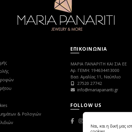
ΕΠΙΚΟΙΝΩΝΙΑ
μής
ΜΑΡΙΑ ΠΑΝΑΡΙΤΗ ΚΑΙ ΣΙΑ ΕΕ
Αρ. ΓΕΜΗ: 194634413000
ολής
Βασ. Αμαλίας 11, Ναύπλιο
στροφών
27520 27742
ρρήτου
info@mariapanariti.gr
FOLLOW US
kies
μημάτων & Ρολογιών
λιδιών
Ναι, και η δική μας ι
cookies.