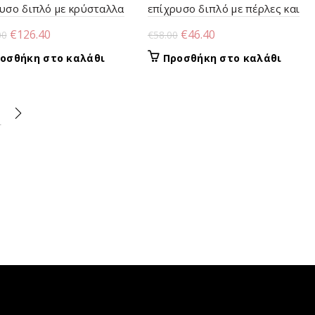
υσο διπλό με κρύσταλλα
επίχρυσο διπλό με πέρλες και
hampagne ζιργκόν
κρίκους
Original
Η
Original
Η
€
126.40
€
46.40
00
€
58.00
price
τρέχουσα
price
τρέχουσα
οσθήκη στο καλάθι
Προσθήκη στο καλάθι
was:
τιμή
was:
τιμή
€158.00.
είναι:
€58.00.
είναι:
€126.40.
€46.40.