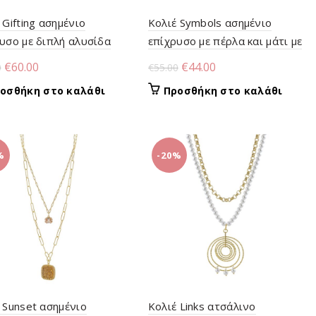
 Gifting ασημένιο
Κολιέ Symbols ασημένιο
υσο με διπλή αλυσίδα
επίχρυσο με πέρλα και μάτι με
ευκό ζιργκόν 0.8 cm
κρύσταλλο
Original
Η
Original
Η
€
60.00
€
44.00
0
€
55.00
price
τρέχουσα
price
τρέχουσα
οσθήκη στο καλάθι
Προσθήκη στο καλάθι
was:
τιμή
was:
τιμή
€75.00.
είναι:
€55.00.
είναι:
€60.00.
€44.00.
%
-20%
 Sunset ασημένιο
Κολιέ Links ατσάλινο