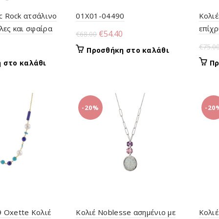
ic Rock ατσάλινο
01X01-04490
Κολιέ
λες και σφαίρα
επίχρ
Original
Η
€
54.40
€
68.00
και λ
price
τρέχουσα
al
Η
€
75.0
Προσθήκη στο καλάθι
was:
τιμή
τρέχουσα
 στο καλάθι
Πρ
€68.00.
είναι:
τιμή
€54.40.
.
είναι:
€47.20.
-20%
-20
 Oxette Κολιέ
Κολιέ Noblesse ασημένιο με
Κολιέ