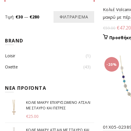
Κολιέ Volcan
Ελάχιστη
Μέγιστη
Τιμή:
€30
—
€280
ΦΙΛΤΡΆΡΙΣΜΑ
μακρύ με πέρ
τιμή
τιμή
Origin
€
47.20
€
59.00
price
Προσθήκη
BRAND
was:
€59.00
Loisir
(1)
-20%
Oxette
(43)
ΝΕΑ ΠΡΟΪΟΝΤΑ
ΚΟΛΙΕ ΜΑΚΡΥ ΕΠΙΧΡΥΣΩΜΕΝΟ ΑΤΣΑΛΙ
ΜΕ ΣΤΑΥΡΟ ΚΑΙ ΠΕΤΡΕΣ
€
25.00
01X05-02389
ΚΟΛΙΕ ΜΑΚΡΥ ΑΤΣΑΛΙ ΜΕ ΣΤΑΥΡΟ ΚΑΙ