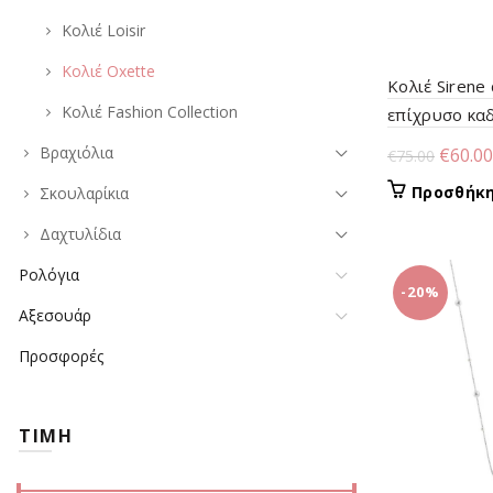
Κολιέ Loisir
Κολιέ Oxette
Κολιέ Sirene
Κολιέ Fashion Collection
επίχρυσο καδ
κρύσταλλο
Origin
Βραχιόλια
€
60.00
€
75.00
price
Προσθήκη
Σκουλαρίκια
was:
Δαχτυλίδια
€75.00
Ρολόγια
-20%
Αξεσουάρ
Προσφορές
ΤΙΜΗ