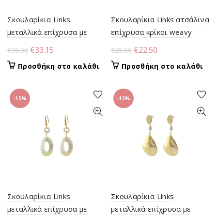
Σκουλαρίκια Links
Σκουλαρίκια Links ατσάλινα
μεταλλικά επίχρυσα με
επίχρυσα κρίκοι weavy
στοιχείο δάκρυ και πέρλα
Original
Η
Original
Η
€
33.15
€
22.50
€
39.00
€
25.00
price
τρέχουσα
price
τρέχουσα
Προσθήκη στο καλάθι
Προσθήκη στο καλάθι
was:
τιμή
was:
τιμή
€39.00.
είναι:
€25.00.
είναι:
€33.15.
€22.50.
-15%
-15%
Σκουλαρίκια Links
Σκουλαρίκια Links
μεταλλικά επίχρυσα με
μεταλλικά επίχρυσα με