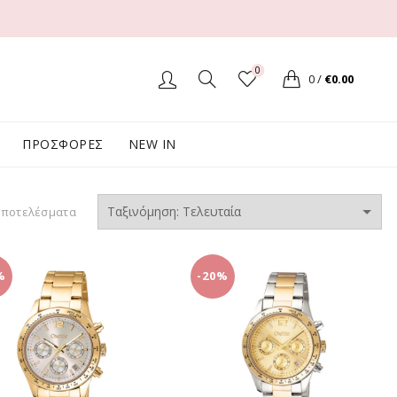
0
0
/
€
0.00
ΠΡΟΣΦΟΡΕΣ
NEW IN
Sorted
αποτελέσματα
by
latest
%
-20%