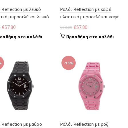
 Reflection με λευκό
Ρολόι Reflection με καφέ
ικό μπρασελέ και λευκό
πλαστικό μπρασελέ και καφέ
ράν
καντράν
Original
Η
Original
Η
€
57.80
€
57.80
0
€
68.00
price
τρέχουσα
price
τρέχουσα
οσθήκη στο καλάθι
Προσθήκη στο καλάθι
was:
τιμή
was:
τιμή
€68.00.
είναι:
€68.00.
είναι:
€57.80.
€57.80.
%
-15%
 Reflection με μαύρο
Ρολόι Reflection με ροζ