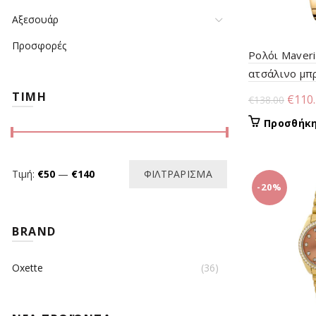
Αξεσουάρ
Προσφορές
Ρολόι Maveri
ατσάλινο μπ
πετρόλ καντ
ΤΙΜΗ
Origi
€
110
€
138.00
price
Προσθήκη
was:
€138.
Ελάχιστη
Μέγιστη
Τιμή:
€50
—
€140
ΦΙΛΤΡΆΡΙΣΜΑ
-20%
τιμή
τιμή
BRAND
Oxette
(36)