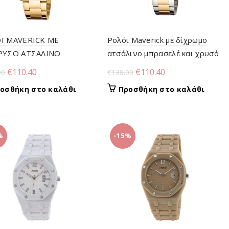
Ϊ MAVERICK ΜΕ
Ρολόι Maverick με δίχρωμο
ΡΥΣΟ ΑΤΣΑΛΙΝΟ
ατσάλινο μπρασελέ και χρυσό
ΣΕΛΕ ΚΑΙ ΧΡΥΣΟ
καντράν
Original
Η
Original
Η
€
110.40
€
110.40
00
€
138.00
ΡΑΝ
price
τρέχουσα
price
τρέχουσα
οσθήκη στο καλάθι
Προσθήκη στο καλάθι
was:
τιμή
was:
τιμή
€138.00.
είναι:
€138.00.
είναι:
€110.40.
€110.40.
%
-15%