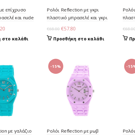
 με επίχρυσο
Ρολόι Reflection με γκρι
Ρολόι
ασελέ και nude
πλαστικό μπρασελέ και γκρι
πλαστ
κρύσταλλα
καντράν
καντ
nal
Η
Original
Η
.20
€
57.80
€
68.00
€
68.0
τρέχουσα
price
τρέχουσα
 στο καλάθι
Προσθήκη στο καλάθι
Πρ
τιμή
was:
τιμή
00.
είναι:
€68.00.
είναι:
€103.20.
€57.80.
-15%
-15
tion με γαλάζιο
Ρολόι Reflection με μωβ
Ρολόι