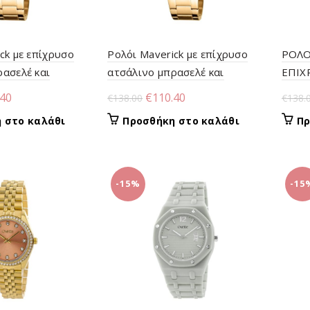
ck με επίχρυσο
Ρολόι Maverick με επίχρυσο
ΡΟΛΟ
ρασελέ και
ατσάλινο μπρασελέ και
ΕΠΙΧ
ράν
φούξια καντράν
ΜΠΡΑ
nal
Η
Original
Η
.40
€
110.40
€
138.00
€
138.
ΚΑΝΤ
τρέχουσα
price
τρέχουσα
 στο καλάθι
Προσθήκη στο καλάθι
Πρ
τιμή
was:
τιμή
00.
είναι:
€138.00.
είναι:
€110.40.
€110.40.
-15%
-15