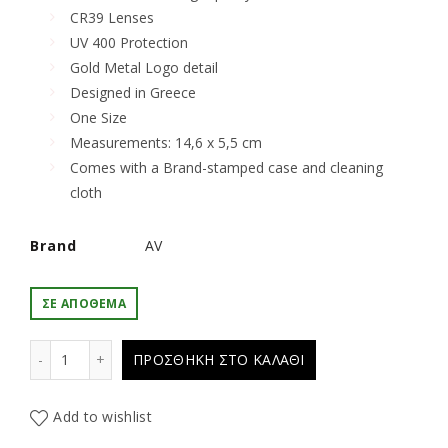
CR39 Lenses
UV 400 Protection
Gold Metal Logo detail
Designed in Greece
One Size
Measurements: 14,6 x 5,5 cm
Comes with a Brand-stamped case and cleaning
cloth
Brand
AV
ΣΕ ΑΠΌΘΕΜΑ
A/V sunglasses ORLA BROWN ποσότητα
ΠΡΟΣΘΉΚΗ ΣΤΟ ΚΑΛΆΘΙ
Add to wishlist