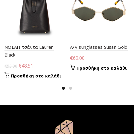
NOLAH τσάντα Lauren
A/V sunglasses Susan Gold
Black
€
69.00
Original
Η
€
48.51
€
53.90
Προσθήκη στο καλάθι
price
τρέχουσα
Προσθήκη στο καλάθι
was:
τιμή
€53.90.
είναι:
€48.51.