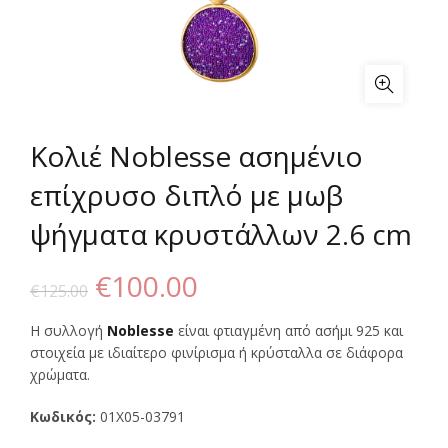
Κολιέ Noblesse ασημένιο
επίχρυσο διπλό με μωβ
ψήγματα κρυστάλλων 2.6 cm
Original
Η
€
100.00
€
125.00
price
τρέχουσα
Η συλλογή
Noblesse
είναι φτιαγμένη από ασήμι 925 και
στοιχεία με ιδιαίτερο φινίρισμα ή κρύσταλλα σε διάφορα
was:
τιμή
χρώματα.
€125.00.
είναι:
Κωδικός:
01X05-03791