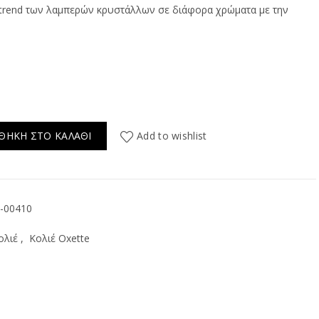
χουσα
 trend των λαμπερών κρυστάλλων σε διάφορα χρώματα με την
ή
ι:
00.
ΘΉΚΗ ΣΤΟ ΚΑΛΆΘΙ
Add to wishlist
-00410
ολιέ
,
Κολιέ Oxette