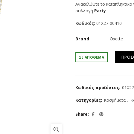
price
τρέ
Ανακαλύψτε το καταπληκτικό
συλλογή
Party
.
was:
τιμ
Κωδικός:
01X27-00410
€55.00.
είνα
Brand
Oxette
€44.
ΠΡΟΣ
ΣΕ ΑΠΌΘΕΜΑ
Κωδικός προϊόντος:
01X27
Κατηγορίες:
Κοσμήματα
,
Κ
Share