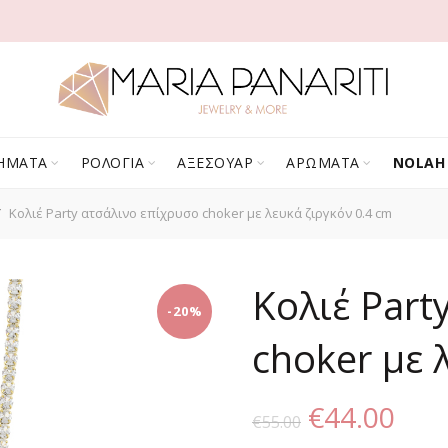
ΗΜΑΤΑ
ΡΟΛΟΓΙΑ
ΑΞΕΣΟΥΑΡ
ΑΡΩΜΑΤΑ
NOLAH
Κολιέ Party ατσάλινο επίχρυσο choker με λευκά ζιργκόν 0.4 cm
Κολιέ Part
-20%
choker με 
Original
Η
€
44.00
€
55.00