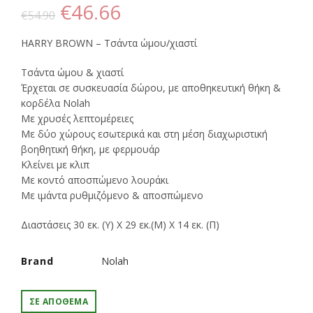
Original
Η
€
46.66
€
54.90
price
τρέχουσα
HARRY BROWN – Τσάντα ώμου/χιαστί
was:
τιμή
Τσάντα ώμου & χιαστί
Έρχεται σε συσκευασία δώρου, με αποθηκευτική θήκη &
€54.90.
είναι:
κορδέλα Nolah
Με χρυσές λεπτομέρειες
€46.66.
Με δύο χώρους εσωτερικά και στη μέση διαχωριστική
βοηθητική θήκη, με φερμουάρ
Κλείνει με κλιπ
Με κοντό αποσπώμενο λουράκι
Με ιμάντα ρυθμιζόμενο & αποσπώμενο
Διαστάσεις 30 εκ. (Υ) Χ 29 εκ.(Μ) Χ 14 εκ. (Π)
Brand
Nolah
ΣΕ ΑΠΌΘΕΜΑ