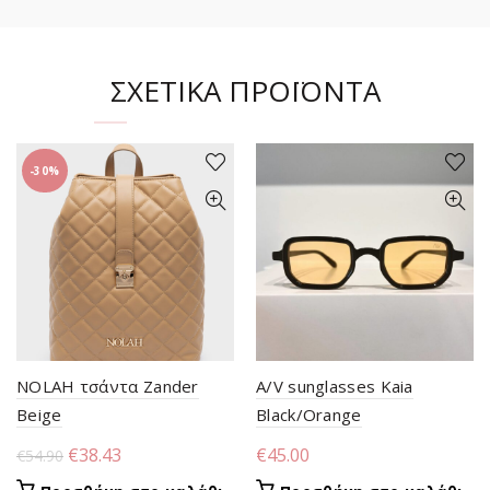
ΣΧΕΤΙΚΆ ΠΡΟΪΌΝΤΑ
-30%
NOLAH τσάντα Zander
A/V sunglasses Kaia
Beige
Black/Orange
Original
Η
€
38.43
€
45.00
€
54.90
price
τρέχουσα