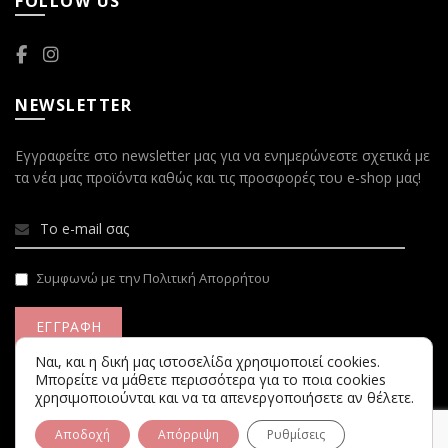
FOLLOW US
NEWSLETTER
Εγγραφείτε στο newsletter μας για να ενημερώνεστε σχετικά με
τα νέα μας προϊόντα καθώς και τις προσφορές του e-shop μας!
Συμφωνώ με την Πολιτική Απορρήτου
Ναι, και η δική μας ιστοσελίδα χρησιμοποιεί cookies.
Μπορείτε να μάθετε περισσότερα για το ποια cookies
χρησιμοποιούνται και να τα απενεργοποιήσετε αν θέλετε.
© 2021 Maria Panariti. Developed by
D3 Solutions
Αποδοχή
Απόρριψη
Ρυθμίσεις