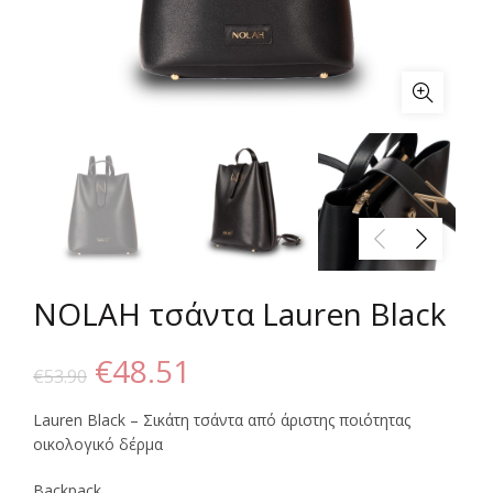
NOLAH τσάντα Lauren Black
Original
Η
€
48.51
€
53.90
price
τρέχουσα
Lauren Black – Σικάτη τσάντα από άριστης ποιότητας
οικολογικό δέρμα
was:
τιμή
Backpack