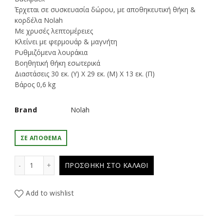
€53.90.
είναι:
Έρχεται σε συσκευασία δώρου, με αποθηκευτική θήκη &
κορδέλα Nolah
€48.51.
Με χρυσές λεπτομέρειες
Κλείνει με φερμουάρ & μαγνήτη
Ρυθμιζόμενα λουράκια
Βοηθητική θήκη εσωτερικά
Διαστάσεις 30 εκ. (Υ) Χ 29 εκ. (Μ) Χ 13 εκ. (Π)
Βάρος 0,6 kg
Brand
Nolah
ΣΕ ΑΠΌΘΕΜΑ
NOLAH τσάντα Lauren Black ποσότητα
ΠΡΟΣΘΉΚΗ ΣΤΟ ΚΑΛΆΘΙ
Add to wishlist