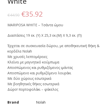
White
Original
Η
€
35.92
€
44.90
price
τρέχουσα
MARIPOSA WHITE – Τσάντα ώμου
was:
τιμή
Διαστάσεις 19 εκ. (Υ) Χ 25,3 εκ.(Μ) Χ 9,3 εκ. (Π)
€44.90.
είναι:
Έρχεται σε συσκευασία δώρου, με αποθηκευτική θήκη &
κορδέλα Nolah
€35.92.
Με χρυσές λεπτομέρειες
Κλείνει με μαγνητικό κούμπωμα
Αποσπώμενος και ρυθμιζόμενος ιμάντας
Αποσπώμενο και ρυθμιζόμενο λουράκι
Με δύο χώρους εσωτερικά
Με βοηθητικές θήκες εσωτερικά
Δώρο! πορτοφολάκι – φάκελος
Brand
Nolah