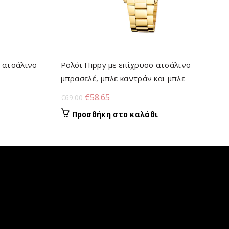
 ατσάλινο
Ρολόι Hippy με επίχρυσο ατσάλινο
μπρασελέ, μπλε καντράν και μπλε
κρύσταλλα
Original
Η
€
58.65
€
69.00
price
τρέχουσα
Προσθήκη στο καλάθι
was:
τιμή
€69.00.
είναι:
€58.65.