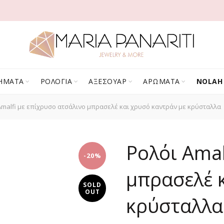
ΗΜΑΤΑ
ΡΟΛΟΓΙΑ
ΑΞΕΣΟΥΑΡ
ΑΡΩΜΑΤΑ
NOLAH
malfi με επίχρυσο ατσάλινο μπρασελέ και χρυσό καντράν με κρύσταλλα
Ρολόι Amal
-20%
μπρασελέ 
SOLD
OUT
κρύσταλλα