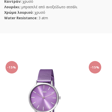
Καντράν:
χρυσό
Λουράκι:
μπρασελέ από ανοξείδωτο ατσάλι
Χρώμα λουριού:
χρυσό
Water Resistance:
3 atm
-15%
-15%