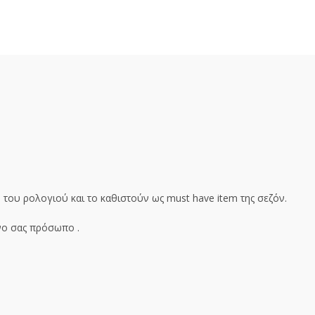
n
του ρολογιού και το καθιστούν ως
must
have
item
της σεζόν.
ένο σας πρόσωπο .