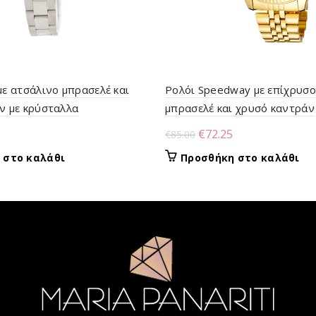
με ατσάλινο μπρασελέ και
Ρολόι Speedway με επίχρυσο
ν με κρύσταλλα
μπρασελέ και χρυσό καντράν
l
Η
Original
Η
€
72.25
€
85.00
τρέχουσα
price
τρέχουσα
 στο καλάθι
Προσθήκη στο καλάθι
τιμή
was:
τιμή
είναι:
€85.00.
είναι:
€63.75.
€72.25.