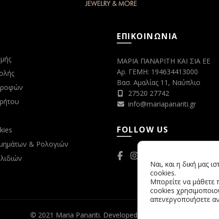
ΕΠΙΚΟΙΝΩΝΙΑ
μής
ΜΑΡΙΑ ΠΑΝΑΡΙΤΗ ΚΑΙ ΣΙΑ ΕΕ
Αρ. ΓΕΜΗ: 194634413000
ολής
Βασ. Αμαλίας 11, Ναύπλιο
στροφών
27520 27742
ρρήτου
info@mariapanariti.gr
FOLLOW US
kies
μημάτων & Ρολογιών
λιδιών
Ναι, και η δική μας ι
cookies.
Μπορείτε να μάθετε 
cookies χρησιμοποιού
απενεργοποιήσετε αν
© 2021 Maria Panariti. Developed by
D3 Solutions