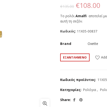
Original
Η
€
108.00
€
135.00
price
τ
Το ρολόι
Amalfi
αποτελεί μ
αυτή τη σεζόν.
was:
τι
Κωδικός:
11X05-00837
€135.00.
εί
Brand
Oxette
€1
Add
ΕΞΑΝΤΛΗΜΈΝΟ
Κωδικός προϊόντος:
11X05
Κατηγορίες:
Ρολόγια
,
Ρολό
Share