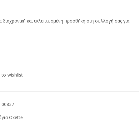
ρέχουσα
ια διαχρονική και εκλεπτυσμένη προσθήκη στη συλλογή σας για
μή
ναι:
08.00.
 to wishlist
-00837
για Oxette