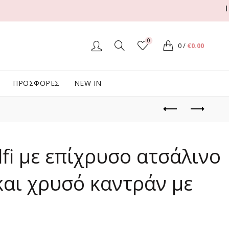
Δ
0
0
/
€
0.00
ΠΡΟΣΦΟΡΕΣ
NEW IN
fi με επίχρυσο ατσάλινο
και χρυσό καντράν με