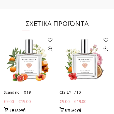
ΣΧΕΤΙΚΆ ΠΡΟΪΌΝΤΑ
Scandalo – 019
CISILY- 710
Price
Price
€
9.00
–
€
19.00
€
9.00
–
€
19.00
range:
range:
Αυτό
Αυτό
Επιλογή
Επιλογή