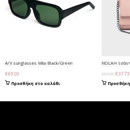
A/V sunglasses Mila Black/Green
NOLAH τσάντα
Origina
€
69.00
€
37.73
€
53.90
price
Προσθήκη στο καλάθι
Προσθήκη
was:
€53.90.