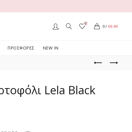
Δ
0
0
/
€
0.00
ΠΡΟΣΦΟΡΕΣ
NEW IN
τοφόλι Lela Black
χουσα