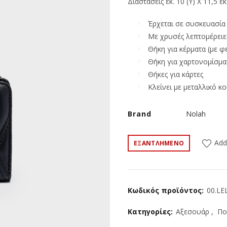
was:
τιμ
Διαστάσεις εκ. 10 (Υ) Χ 11,5 εκ.
€21.90.
είνα
Έρχεται σε συσκευασία
Με χρυσές λεπτομέρειε
€19.
Θήκη για κέρματα (με 
Θήκη για χαρτονομίσμα
Θήκες για κάρτες
Κλείνει με μεταλλικό 
Brand
Nolah
Add
ΕΞΑΝΤΛΗΜΈΝΟ
Κωδικός προϊόντος:
00.LE
Κατηγορίες:
Αξεσουάρ
,
Πο