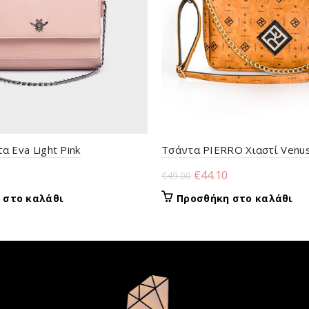
 Eva Light Pink
Τσάντα PIERRO Χιαστί Venu
l
Η
Original
Η
€
44.10
€
49.00
τρέχουσα
price
τρέχουσα
 στο καλάθι
Προσθήκη στο καλάθι
τιμή
was:
τιμή
είναι:
€49.00.
είναι:
€37.73.
€44.10.