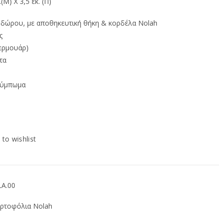
ή
(Μ) Χ 3,5 εκ. (Π)
ι:
 δώρου, με αποθηκευτική θήκη & κορδέλα Nolah
ς
71.
φερμουάρ)
τα
κούμπωμα
 to wishlist
LA.00
ρτοφόλια Nolah