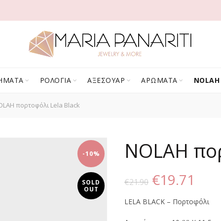
ΗΜΑΤΑ
ΡΟΛΟΓΙΑ
ΑΞΕΣΟΥΑΡ
ΑΡΩΜΑΤΑ
NOLAH
LAH πορτοφόλι Lela Black
NOLAH πορ
-10%
Original
Η
€
19.71
€
21.90
SOLD
OUT
price
τρέ
LELA BLACK – Πορτοφόλι