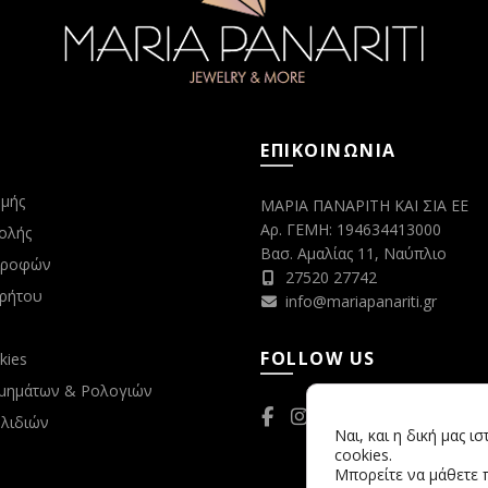
ΕΠΙΚΟΙΝΩΝΙΑ
μής
ΜΑΡΙΑ ΠΑΝΑΡΙΤΗ ΚΑΙ ΣΙΑ ΕΕ
Αρ. ΓΕΜΗ: 194634413000
ολής
Βασ. Αμαλίας 11, Ναύπλιο
στροφών
27520 27742
ρρήτου
info@mariapanariti.gr
FOLLOW US
kies
μημάτων & Ρολογιών
λιδιών
Ναι, και η δική μας ι
cookies.
Μπορείτε να μάθετε 