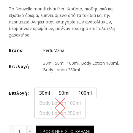
range:
Το Nouvelle mondi είναι ένα πλούσιο, αισθησιακό και
εξωτικό άρωμα, εμπνευσμένο από τα ταξίδια και την
€8.00
περιπέτεια. Ανήκει στην κατηγορία των ανατολίτικων,
δερμάτινων αρωμάτων, με έναν τολμηρό και πολυτελή
through
χαρακτήρα.
€17.00
Brand
PerfuMaria
30ml, 50ml, 100ml, Body Lotion 100ml,
Επιλογή
Body Lotion 250ml
30ml
50ml
100ml
Επιλογή
Body Lotion 100ml
Body Lotion 250ml
Nouvelle mondi - 803 ποσότητα
ΠΡΟΣΘΉΚΗ ΣΤΟ ΚΑΛΆΘΙ