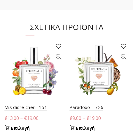
ΣΧΕΤΙΚΆ ΠΡΟΪΌΝΤΑ
Mis diore cheri -151
Paradoxo – 726
Price
Price
€
13.00
–
€
19.00
€
9.00
–
€
19.00
range:
range:
Αυτό
Αυτό
Επιλογή
Επιλογή
€13.00
€9.00